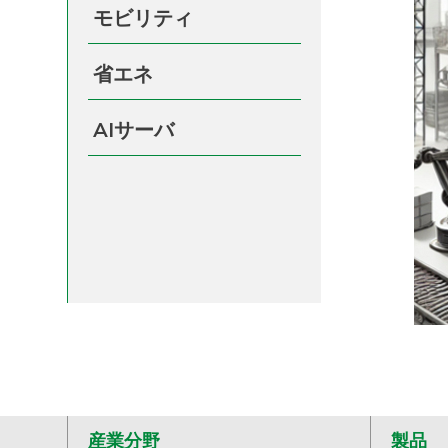
モビリティ
省エネ
AIサーバ
産業分野
製品