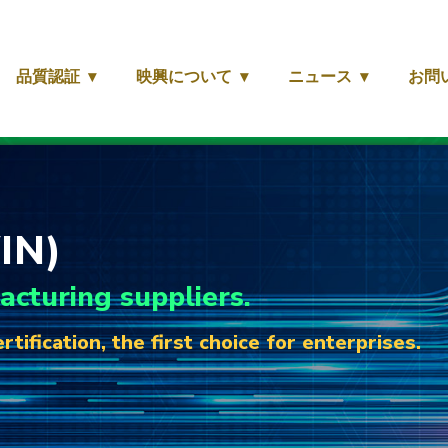
品質認証
映興について
ニュース
お問
IN)
acturing suppliers.
tification, the first choice for enterprises.