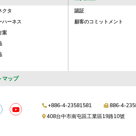
ネクタ
認証
ーハーネス
顧客のコミットメント
方案
品
品
トマップ
+886-4-23581581
886-4-235
408
台中市
南屯區
工業區19路10號