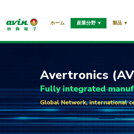
ホーム
産業分野
製品
Avertronics (AV
Fully integrated manuf
Global Network, international cer